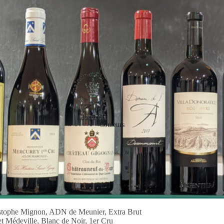
Couleurs
tophe Mignon, ADN de Meunier, Extra Brut
Médeville, Blanc de Noir, 1er Cru