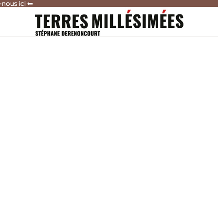
-nous ici ⬅
-nous ici ⬅