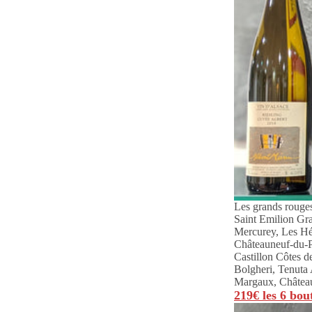
Les grands rouges
Saint Emilion Gr
Mercurey, Les Hér
Châteauneuf-du-P
Castillon Côtes 
Bolgheri, Tenuta 
Margaux, Château
219€ les 6 bout