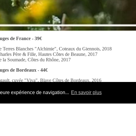
ouges de France - 39€
 Terres Blanches "Alchimie", Coteaux du Giennois, 2018
arles Père & Fille, Hautes Côtes de Beaune, 2017
 la Soumade, Côtes du Rhône, 2017
ouges de Bordeaux - 44€
gault, cuvée "Viva", Blaye Côtes de Bordeaux, 2016
 Croix Lartigue, Castillon Côtes de Bordeaux, 2013
s Fougères, Graves, rouge 2015
leure expérience de navigation...
En savoir plus
ancs - 35€
ieu "Baulieu", Côteaux d'Aix-en-Provence, 2016
 Minière "Blanc de Minière", Anjou, 2018
uno Cormerais "Prestige", Muscadet de Sèvres et Maine sur lie, 2015