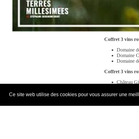
Coffret 3 vins r
Domaine de
Domaine Ch
Domaine de
Coffret 3 vins r
Château Gi
Château la
Château de
Ce site web utilise des cookies pour vous assurer une meil
Coffret 3 vins bl
Villa Baul
Château de
Domaine Br