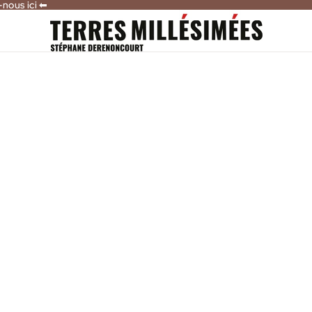
-nous ici ⬅
-nous ici ⬅