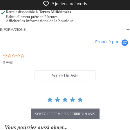
Ajouter aux favoris
Retrait disponible à
Terres Millésimées
Habituellement prête en 2 heures
Afficher les informations de la boutique
INFORMATIONS
Proposé par
0.0
star
0 Avis
rating
écrire Un Avis
SOYEZ LE PREMIER À ÉCRIRE UN AVIS
Vous pourriez aussi aimer...