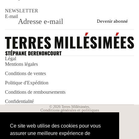
NEWSLETTER
E-mail
Devenir abonné
Politique de remboursement
Politique d’expédition
Légal
Mentions légales
Politique de confidentialité
Conditions de ventes
Mentions légales
Conditions d’utilisation
Politique d'Expédition
Conditions générales de vente
Conditions de remboursements
Coordonnées
Confidentialité
© 2026
Terres Millésimées
,
Conditions générales et politiques
Ce site web utilise des cookies pour vous
assurer une meilleure expérience de