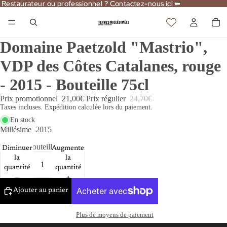
Restaurateur ou professionnel ? Contactez-nous ici ⬅
Restaurateur ou professionnel ? Contactez-nous ici ⬅
Domaine Paetzold "Mastrio",
VDP des Côtes Catalanes, rouge
- 2015 - Bouteille 75cl
Prix promotionnel
21,00€
Prix régulier
24,70€
Taxes incluses. Expédition calculée lors du paiement.
En stock
Millésime
2015
Format
Bouteille 75cl
Diminuer
Augmenter
la
la
quantité
quantité
Ajouter au panier
Plus de moyens de paiement