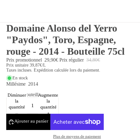
Domaine Alonso del Yerro
"Paydos", Toro, Espagne,
rouge - 2014 - Bouteille 75cl
Prix promotionnel
29,90€
Prix régulier
34,80€
Prix unitaire
39,87€/L
Taxes incluses. Expédition calculée lors du paiement.
En stock
Millésime
2014
Format
Bouteille 75cl
Diminuer
Augmenter
la
la
quantité
quantité
Ajouter au panier
Plus de moyens de paiement