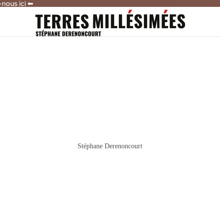
-nous ici ⬅
-nous ici ⬅
Stéphane Derenoncourt