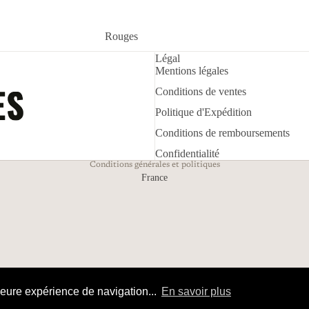
Politique de remboursement
Rouges
Politique d’expédition
Légal
Blancs
Politique de confidentialité
Mentions légales
Rosés
Mentions légales
Conditions de ventes
Conditions d’utilisation
Effervescents
Politique d'Expédition
Conditions générales de vente
Liquoreux et Moëlleux
Conditions de remboursements
Coordonnées
Confidentialité
Conditions générales et politiques
France
leure expérience de navigation...
En savoir plus