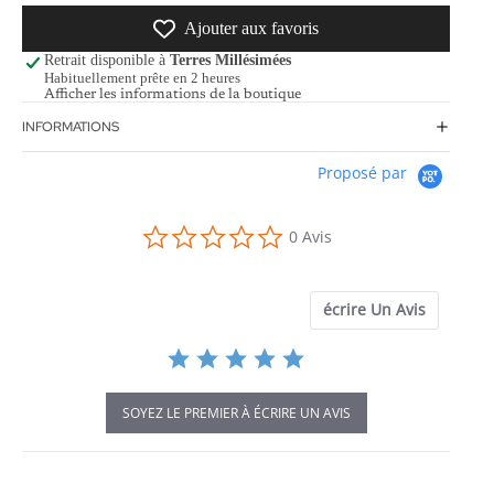
Ajouter aux favoris
Retrait disponible à
Terres Millésimées
Habituellement prête en 2 heures
Afficher les informations de la boutique
INFORMATIONS
Proposé par
0.0
0 Avis
star
rating
écrire Un Avis
SOYEZ LE PREMIER À ÉCRIRE UN AVIS