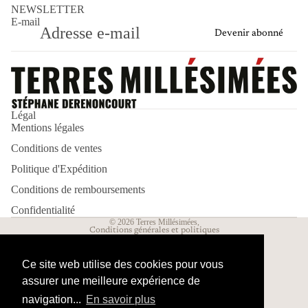
NEWSLETTER
E-mail
Devenir abonné
Politique de remboursement
Politique d’expédition
Légal
Mentions légales
Politique de confidentialité
Conditions de ventes
Mentions légales
Conditions d’utilisation
Politique d'Expédition
Conditions générales de vente
Conditions de remboursements
Coordonnées
Confidentialité
© 2026
Terres Millésimées
,
Conditions générales et politiques
Ce site web utilise des cookies pour vous
assurer une meilleure expérience de
navigation...
En savoir plus