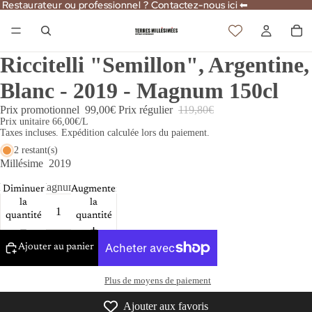
Restaurateur ou professionnel ? Contactez-nous ici ⬅
Restaurateur ou professionnel ? Contactez-nous ici ⬅
Riccitelli "Semillon", Argentine,
Blanc - 2019 - Magnum 150cl
Prix promotionnel
99,00€
Prix régulier
119,80€
Prix unitaire
66,00€/L
Taxes incluses. Expédition calculée lors du paiement.
2 restant(s)
Millésime
2019
Format
Magnum 150cl
Diminuer
Augmenter
la
la
quantité
quantité
Ajouter au panier
Plus de moyens de paiement
Ajouter aux favoris