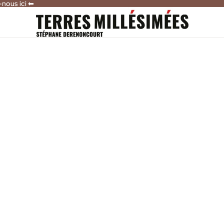
-nous ici ⬅
-nous ici ⬅