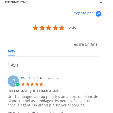
INFORMATIONS
Proposé par
5.0
1 Avis
star
rating
écrire Un Avis
AVIS
1 Avis
PASCAL S.
Acheteur vérifié
P
5.0
star
UN MAGNIFIQUE CHAMPAGNE
rating
Review
review
Un champagne au top pour les amateurs de blanc de
by
stating
blanc. Un bel assemblage très peu dosé à 2gr. Bulles
PASCAL
UN
fines, elegant. Un grand plaisir pour l'apéritif.
S.
MAGNIFIQUE
'