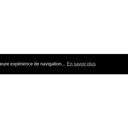
leure expérience de navigation...
En savoir plus
Politique de remboursement
Politique d’expédition
Légal
Politique de confidentialité
Mentions légales
Mentions légales
Conditions de ventes
Conditions d’utilisation
Politique d'Expédition
Conditions générales de vente