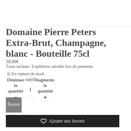
Domaine Pierre Peters
Extra-Brut, Champagne,
blanc - Bouteille 75cl
59,00€
Taxes incluses. Expédition calculée lors du paiement.
En rupture de stock
Format
Bouteille 75cl
Diminuer
Augmenter
la
la
quantité
quantité
Épuisé
Ajouter aux favoris