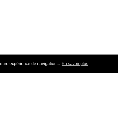
leure expérience de navigation...
En savoir plus
40,00€
Ajouter
Politique de remboursement
Politique d’expédition
Légal
Politique de confidentialité
Mentions légales
Mentions légales