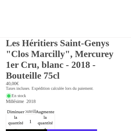
Les Héritiers Saint-Genys
"Clos Marcilly", Mercurey
1er Cru, blanc - 2018 -
Bouteille 75cl
40,00€
Taxes incluses. Expédition calculée lors du paiement.
En stock
Millésime
2018
Format
Bouteille 75cl
Diminuer
Augmenter
la
la
quantité
quantité