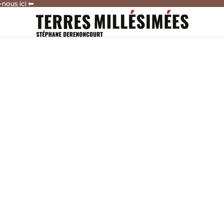
-nous ici ⬅
-nous ici ⬅