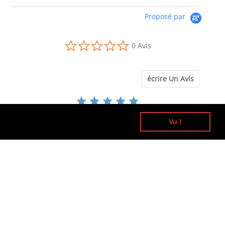
Proposé par
0.0
0 Avis
star
rating
écrire Un Avis
Vu !
SOYEZ LE PREMIER À ÉCRIRE UN AVIS
 au panier
Devenir abonné