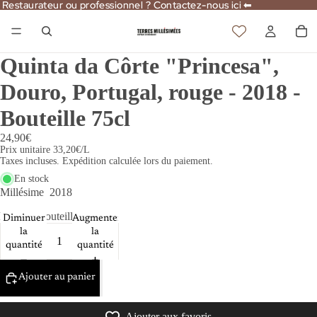
Restaurateur ou professionnel ? Contactez-nous ici ⬅
Restaurateur ou professionnel ? Contactez-nous ici ⬅
Quinta da Côrte "Princesa",
Douro, Portugal, rouge - 2018 -
Bouteille 75cl
24,90€
Prix unitaire
33,20€/L
Taxes incluses. Expédition calculée lors du paiement.
En stock
Millésime
2018
Format
Bouteille 75cl
Diminuer
Augmenter
la
la
quantité
quantité
Ajouter au panier
Ajouter aux favoris