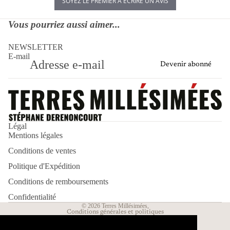
SOYEZ LE PREMIER À ÉCRIRE UN AVIS
Vous pourriez aussi aimer...
NEWSLETTER
E-mail
Devenir abonné
Politique de remboursement
Politique d’expédition
Légal
Mentions légales
Politique de confidentialité
Conditions de ventes
Mentions légales
Conditions d’utilisation
Politique d'Expédition
Conditions générales de vente
Conditions de remboursements
Coordonnées
Confidentialité
© 2026
Terres Millésimées
,
Conditions générales et politiques