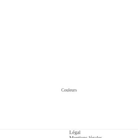
Couleurs
Politique de remboursement
Politique d’expédition
Légal
Politique de confidentialité
Mentions légales