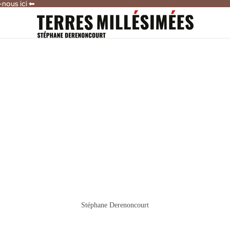
-nous ici ⬅
-nous ici ⬅
Stéphane Derenoncourt