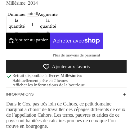
Millésime
2014
Format
Bouteille 75cl
Diminuer
Augmenter
la
la
quantité
quantité
Ajouter au panier
Plus de moyens de paiement
Ajouter aux favoris
Retrait disponible à
Terres Millésimées
Habituellement prête en 2 heures
Afficher les informations de la boutique
INFORMATIONS
Dans le Cos, pas très loin de Cahors, ce petit domaine
marginal a choisit de travailler des cépages différents de ceux
de l’appellation Cahors. Les terres, pauvres et arides de ce
pays sont habitées de calcaires proches de ceux que l’on
trouve en bourgogne.