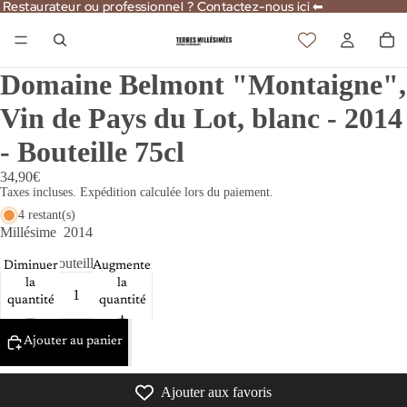
Restaurateur ou professionnel ? Contactez-nous ici ⬅
Restaurateur ou professionnel ? Contactez-nous ici ⬅
Domaine Belmont "Montaigne",
Vin de Pays du Lot, blanc - 2014
- Bouteille 75cl
34,90€
Taxes incluses. Expédition calculée lors du paiement.
4 restant(s)
Millésime
2014
Format
Bouteille 75cl
Diminuer
Augmenter
la
la
quantité
quantité
Ajouter au panier
Ajouter aux favoris