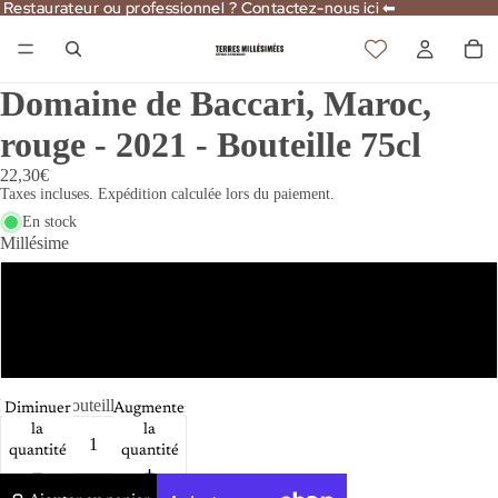
Restaurateur ou professionnel ? Contactez-nous ici ⬅
Restaurateur ou professionnel ? Contactez-nous ici ⬅
Domaine de Baccari, Maroc,
rouge - 2021 - Bouteille 75cl
22,30€
Taxes incluses. Expédition calculée lors du paiement.
En stock
Millésime
2021
2015
Format
Bouteille 75cl
Diminuer
Augmenter
la
la
quantité
quantité