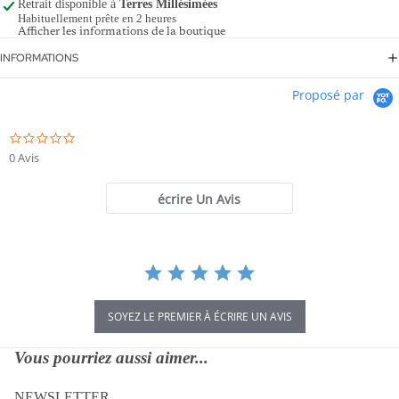
Retrait disponible à
Terres Millésimées
Habituellement prête en 2 heures
Afficher les informations de la boutique
INFORMATIONS
Proposé par
0.0
star
0 Avis
rating
écrire Un Avis
SOYEZ LE PREMIER À ÉCRIRE UN AVIS
Vous pourriez aussi aimer...
NEWSLETTER