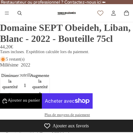
Restaurateur ou professionnel ? Contactez-nous ici ⬅
Restaurateur ou professionnel ? Contactez-nous ici ⬅
Domaine SEPT Obeideh, Liban,
Blanc - 2022 - Bouteille 75cl
44,20€
Taxes incluses. Expédition calculée lors du paiement.
5 restant(s)
Millésime
2022
Format
Bouteille 75cl
Diminuer
Augmenter
la
la
quantité
quantité
Ajouter au panier
Plus de moyens de paiement
Ajouter aux favoris