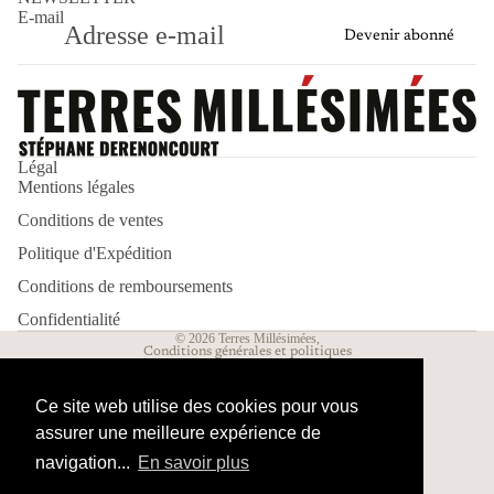
E-mail
Devenir abonné
Politique de remboursement
Politique d’expédition
Légal
Mentions légales
Politique de confidentialité
Conditions de ventes
Mentions légales
Conditions d’utilisation
Politique d'Expédition
Conditions générales de vente
Conditions de remboursements
Coordonnées
Confidentialité
© 2026
Terres Millésimées
,
Conditions générales et politiques
Ce site web utilise des cookies pour vous
assurer une meilleure expérience de
navigation...
En savoir plus