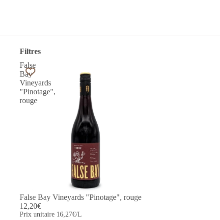
Filtres
False
Bay
Vineyards
"Pinotage",
rouge
False Bay Vineyards "Pinotage", rouge
12,20€
Prix unitaire
16,27€/L