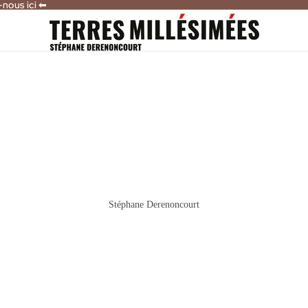
-nous ici ⬅
-nous ici ⬅
Stéphane Derenoncourt