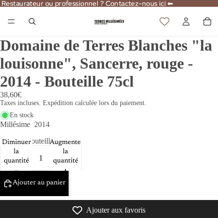
Restaurateur ou professionnel ? Contactez-nous ici ⬅
Restaurateur ou professionnel ? Contactez-nous ici ⬅
Domaine de Terres Blanches "la
louisonne", Sancerre, rouge -
2014 - Bouteille 75cl
38,60€
Taxes incluses. Expédition calculée lors du paiement.
En stock
Millésime
2014
Format
Bouteille 75cl
Diminuer
Augmenter
la
la
quantité
quantité
Ajouter au panier
Ajouter aux favoris