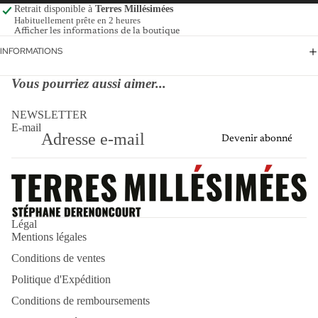
Retrait disponible à
Terres Millésimées
Habituellement prête en 2 heures
Afficher les informations de la boutique
INFORMATIONS
Vous pourriez aussi aimer...
NEWSLETTER
E-mail
Devenir abonné
Politique de remboursement
Politique d’expédition
Légal
Mentions légales
Politique de confidentialité
Conditions de ventes
Mentions légales
Conditions d’utilisation
Politique d'Expédition
Conditions générales de vente
Conditions de remboursements
Coordonnées