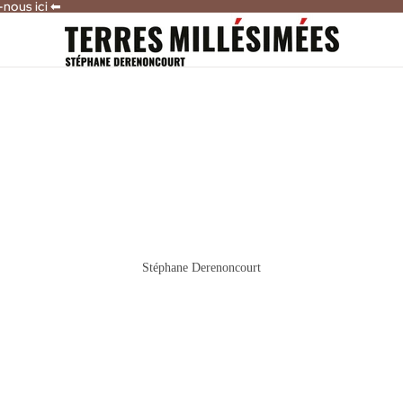
-nous ici ⬅
-nous ici ⬅
Stéphane Derenoncourt