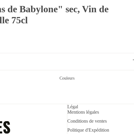
 de Babylone" sec, Vin de
lle 75cl
Couleurs
Politique de remboursement
Politique d’expédition
Légal
Politique de confidentialité
Mentions légales
Mentions légales
Conditions de ventes
Conditions d’utilisation
Politique d'Expédition
Conditions générales de vente