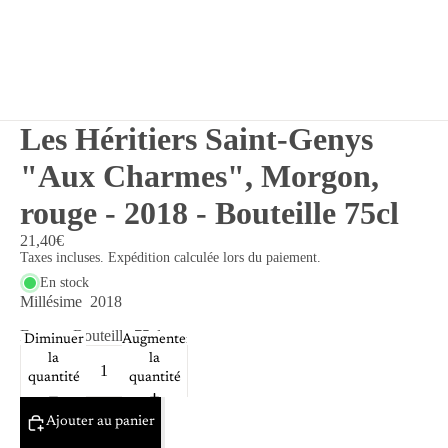
Les Héritiers Saint-Genys
"Aux Charmes", Morgon,
rouge - 2018 - Bouteille 75cl
21,40€
Taxes incluses. Expédition calculée lors du paiement.
En stock
Millésime
2018
Format
Bouteille 75cl
Diminuer
Augmenter
la
la
quantité
quantité
Ajouter au panier