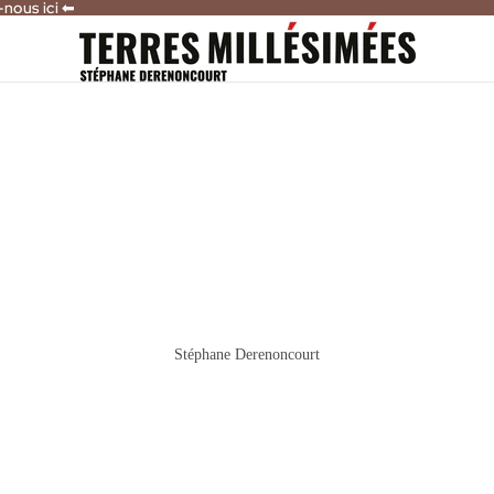
-nous ici ⬅
-nous ici ⬅
Stéphane Derenoncourt