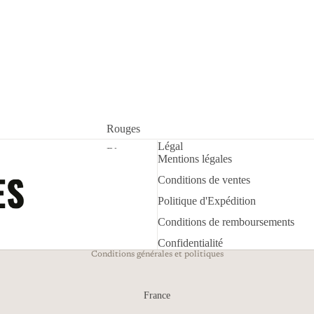
Politique de remboursement
Rouges
Politique d’expédition
Légal
Politique de confidentialité
Blancs
Mentions légales
Mentions légales
Rosés
Conditions de ventes
Conditions d’utilisation
Effervescents
Politique d'Expédition
Conditions générales de vente
Liquoreux et Moëlleux
Conditions de remboursements
Coordonnées
Confidentialité
Conditions générales et politiques
France