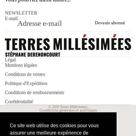
NEWSLETTER
E-mail
Devenir abonné
Politique de remboursement
Politique d’expédition
Légal
Mentions légales
Politique de confidentialité
Conditions de ventes
Mentions légales
Conditions d’utilisation
Politique d'Expédition
Conditions générales de vente
Conditions de remboursements
Coordonnées
Confidentialité
© 2026
Terres Millésimées
,
Conditions générales et politiques
Ce site web utilise des cookies pour vous
assurer une meilleure expérience de