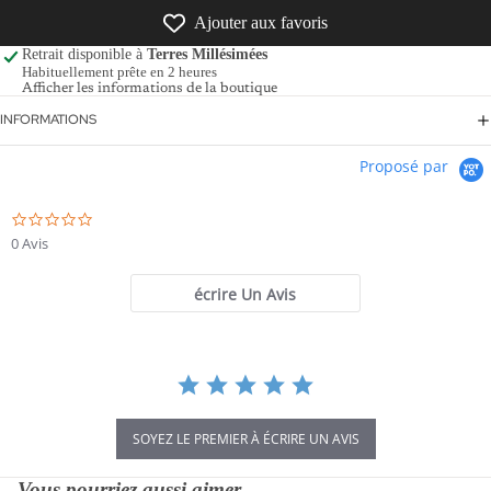
Ajouter aux favoris
Retrait disponible à
Terres Millésimées
Habituellement prête en 2 heures
Afficher les informations de la boutique
INFORMATIONS
Proposé par
0.0
star
0 Avis
rating
écrire Un Avis
SOYEZ LE PREMIER À ÉCRIRE UN AVIS
Vous pourriez aussi aimer...