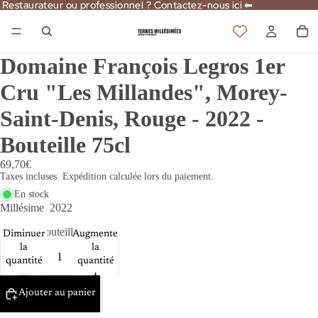
Restaurateur ou professionnel ? Contactez-nous ici ⬅
Restaurateur ou professionnel ? Contactez-nous ici ⬅
Domaine François Legros 1er
Cru "Les Millandes", Morey-
Saint-Denis, Rouge - 2022 -
Bouteille 75cl
69,70€
Taxes incluses. Expédition calculée lors du paiement.
En stock
Millésime
2022
Format
Bouteille 75cl
Diminuer
Augmenter
la
la
quantité
quantité
Ajouter au panier