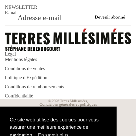
NEWSLETTER
E-mail
Devenir abonné
Politique de remboursement
Politique d’expédition
Légal
Mentions légales
Politique de confidentialité
Conditions de ventes
Mentions légales
Conditions d’utilisation
Politique d'Expédition
Conditions générales de vente
Conditions de remboursements
Coordonnées
Confidentialité
© 2026
Terres Millésimées
,
Conditions générales et politiques
Ce site web utilise des cookies pour vous
assurer une meilleure expérience de
navigation...
En savoir plus