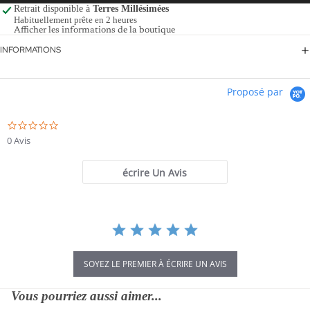
Retrait disponible à
Terres Millésimées
Habituellement prête en 2 heures
Afficher les informations de la boutique
INFORMATIONS
Proposé par
0.0
star
0 Avis
rating
écrire Un Avis
SOYEZ LE PREMIER À ÉCRIRE UN AVIS
Vous pourriez aussi aimer...