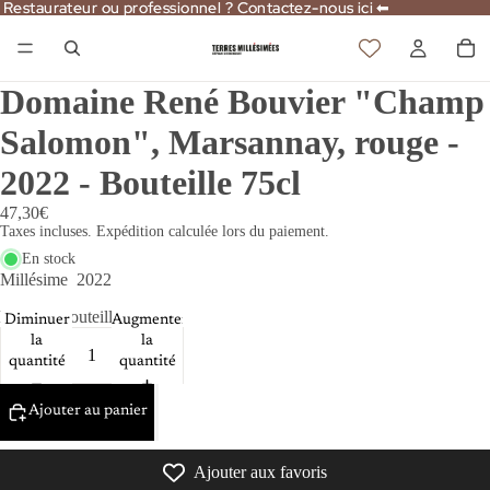
Restaurateur ou professionnel ? Contactez-nous ici ⬅
Restaurateur ou professionnel ? Contactez-nous ici ⬅
Domaine René Bouvier "Champ
Salomon", Marsannay, rouge -
2022 - Bouteille 75cl
47,30€
Taxes incluses. Expédition calculée lors du paiement.
En stock
Millésime
2022
Format
Bouteille 75cl
Diminuer
Augmenter
la
la
quantité
quantité
Ajouter au panier
Ajouter aux favoris