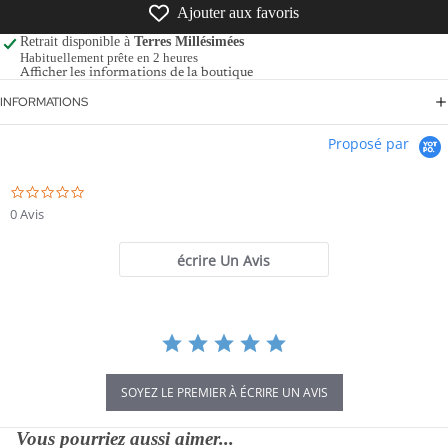
Ajouter aux favoris
Retrait disponible à
Terres Millésimées
Habituellement prête en 2 heures
Afficher les informations de la boutique
INFORMATIONS
Proposé par
0.0
star
0 Avis
rating
écrire Un Avis
SOYEZ LE PREMIER À ÉCRIRE UN AVIS
Vous pourriez aussi aimer...