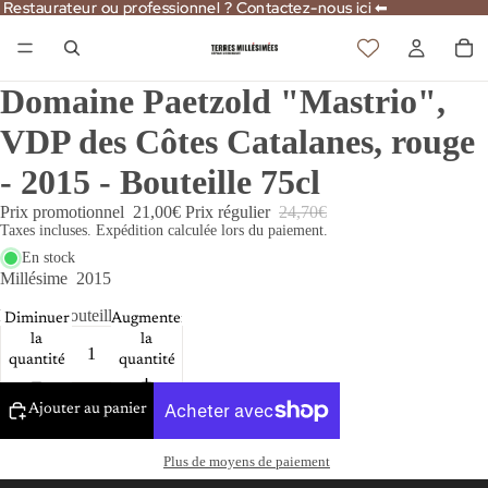
Restaurateur ou professionnel ? Contactez-nous ici ⬅
Restaurateur ou professionnel ? Contactez-nous ici ⬅
Domaine Paetzold "Mastrio",
VDP des Côtes Catalanes, rouge
- 2015 - Bouteille 75cl
Prix promotionnel
21,00€
Prix régulier
24,70€
Taxes incluses. Expédition calculée lors du paiement.
En stock
Millésime
2015
Format
Bouteille 75cl
Diminuer
Augmenter
la
la
quantité
quantité
Ajouter au panier
Plus de moyens de paiement