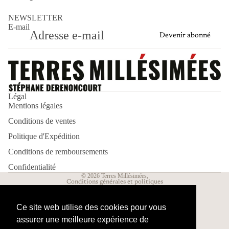
NEWSLETTER
E-mail
Devenir abonné
Politique de remboursement
Politique d’expédition
Légal
Mentions légales
Politique de confidentialité
Conditions de ventes
Mentions légales
Conditions d’utilisation
Politique d'Expédition
Conditions générales de vente
Conditions de remboursements
Coordonnées
Confidentialité
© 2026
Terres Millésimées
,
Conditions générales et politiques
Ce site web utilise des cookies pour vous
assurer une meilleure expérience de